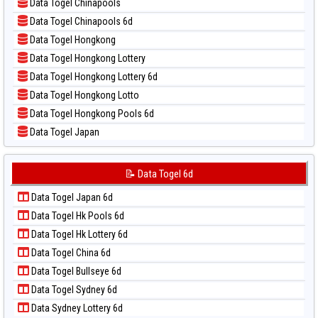
📊 Statistik Taiwan
Data Togel Chinapools
📝 Pola Dasar North Carolina Day
Data Togel Chinapools 6d
📝 Pola Dasar Pcso
Data Togel Hongkong
📝 Pola Dasar Sao Paulo
Data Togel Hongkong Lottery
📝 Pola Dasar Singapore
Data Togel Hongkong Lottery 6d
📝 Pola Dasar Sydney
Data Togel Hongkong Lotto
📝 Pola Dasar Sydney Lottery
Data Togel Hongkong Pools 6d
📝 Pola Dasar Sydney Lottery 6d
Data Togel Japan
📝 Pola Dasar Sydney Lotto
Data Togel Japan 6d
📝 Pola Dasar Sydney Pools 6d
Data Togel Korea
📝 Data Togel 6d
📝 Pola Dasar Taipei
Data Togel Kuda Lari
📝 Pola Dasar Taiwan
Data Togel Japan 6d
Data Togel Magnum Cambodia
Data Togel Hk Pools 6d
Data Togel Nagoya
Data Togel Hk Lottery 6d
Data Togel North Carolina Day
Data Togel China 6d
Data Togel Pcso
Data Togel Bullseye 6d
Data Togel Sao Paulo
Data Togel Sydney 6d
Data Togel Singapore
Data Sydney Lottery 6d
Data Togel Sydney