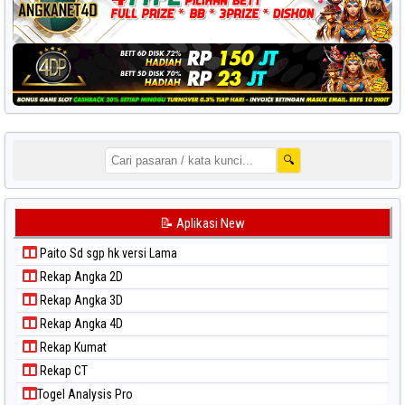
🔍
📝 Aplikasi New
Paito Sd sgp hk versi Lama
Rekap Angka 2D
Rekap Angka 3D
Rekap Angka 4D
Rekap Kumat
Rekap CT
Togel Analysis Pro