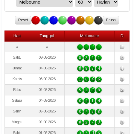
HK Lotto
SD Lotto
Reset
Brush
CN Pools
Hari
Tanggal
Melbourne
D
-x-
-x-
.
.
.
.
.
Sabtu
08-08-2026
8
2
2
1
3
Jumat
07-08-2026
8
8
9
4
4
Kamis
06-08-2026
1
6
4
6
1
Rabu
05-08-2026
5
1
3
8
2
Selasa
04-08-2026
0
4
1
4
5
Senin
03-08-2026
0
7
9
8
8
Minggu
02-08-2026
8
2
7
3
1
Sabtu
01-08-2026
3
7
0
6
6