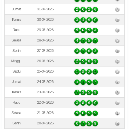
Jumat
31-07-2026
2
0
2
6
8
Kamis
30-07-2026
3
4
9
0
9
Rabu
29-07-2026
9
6
9
4
4
Selasa
28-07-2026
4
7
5
7
3
Senin
27-07-2026
3
7
6
3
9
Minggu
26-07-2026
2
5
8
3
2
Sabtu
25-07-2026
1
8
2
1
3
Jumat
24-07-2026
3
1
9
7
7
Kamis
23-07-2026
7
3
5
9
5
Rabu
22-07-2026
3
8
6
0
6
Selasa
21-07-2026
9
0
5
5
1
Senin
20-07-2026
0
7
5
8
4