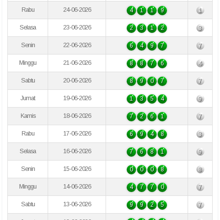
Rabu
24-06-2026
4
1
1
9
1
Selasa
23-06-2026
2
3
1
2
3
Senin
22-06-2026
6
4
9
7
7
Minggu
21-06-2026
8
8
7
6
4
Sabtu
20-06-2026
8
9
0
7
7
Jumat
19-06-2026
1
3
5
4
9
Kamis
18-06-2026
7
2
6
1
7
Rabu
17-06-2026
6
9
4
8
3
Selasa
16-06-2026
7
6
8
1
9
Senin
15-06-2026
0
0
0
8
8
Minggu
14-06-2026
4
7
7
0
7
Sabtu
13-06-2026
9
9
2
5
7