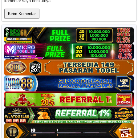
komentar saya berikutnya.