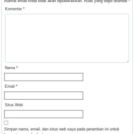
Alamat email Anda tidak akan dipublikasikan.
Ruas yang wajib ditandai
*
Komentar
*
Nama
*
Email
*
Situs Web
Simpan nama, email, dan situs web saya pada peramban ini untuk