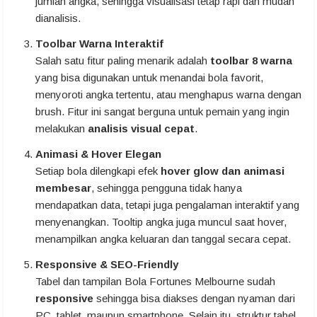
jumlah angka, sehingga visualisasi tetap rapi dan mudah
dianalisis.
Toolbar Warna Interaktif
Salah satu fitur paling menarik adalah
toolbar 8 warna
yang bisa digunakan untuk menandai bola favorit,
menyoroti angka tertentu, atau menghapus warna dengan
brush. Fitur ini sangat berguna untuk pemain yang ingin
melakukan
analisis visual cepat
.
Animasi & Hover Elegan
Setiap bola dilengkapi efek
hover glow dan animasi
membesar
, sehingga pengguna tidak hanya
mendapatkan data, tetapi juga pengalaman interaktif yang
menyenangkan. Tooltip angka juga muncul saat hover,
menampilkan angka keluaran dan tanggal secara cepat.
Responsive & SEO-Friendly
Tabel dan tampilan Bola Fortunes Melbourne sudah
responsive
sehingga bisa diakses dengan nyaman dari
PC, tablet, maupun smartphone. Selain itu, struktur tabel