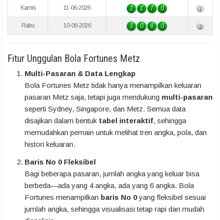
Kamis
11-06-2026
2
1
7
0
7
Rabu
10-06-2026
3
0
8
0
8
Fitur Unggulan Bola Fortunes Metz
Multi-Pasaran & Data Lengkap
Bola Fortunes Metz tidak hanya menampilkan keluaran
pasaran Metz saja, tetapi juga mendukung
multi-pasaran
seperti Sydney, Singapore, dan Metz. Semua data
disajikan dalam bentuk
tabel interaktif
, sehingga
memudahkan pemain untuk melihat tren angka, pola, dan
histori keluaran.
Baris No 0 Fleksibel
Bagi beberapa pasaran, jumlah angka yang keluar bisa
berbeda—ada yang 4 angka, ada yang 6 angka. Bola
Fortunes menampilkan
baris No 0
yang fleksibel sesuai
jumlah angka, sehingga visualisasi tetap rapi dan mudah