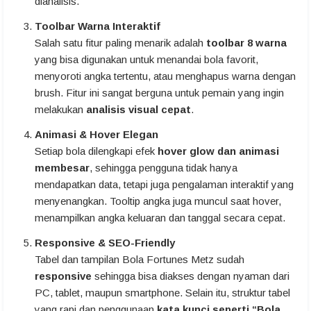
dianalisis.
Toolbar Warna Interaktif
Salah satu fitur paling menarik adalah
toolbar 8 warna
yang bisa digunakan untuk menandai bola favorit,
menyoroti angka tertentu, atau menghapus warna dengan
brush. Fitur ini sangat berguna untuk pemain yang ingin
melakukan
analisis visual cepat
.
Animasi & Hover Elegan
Setiap bola dilengkapi efek
hover glow dan animasi
membesar
, sehingga pengguna tidak hanya
mendapatkan data, tetapi juga pengalaman interaktif yang
menyenangkan. Tooltip angka juga muncul saat hover,
menampilkan angka keluaran dan tanggal secara cepat.
Responsive & SEO-Friendly
Tabel dan tampilan Bola Fortunes Metz sudah
responsive
sehingga bisa diakses dengan nyaman dari
PC, tablet, maupun smartphone. Selain itu, struktur tabel
yang rapi dan penggunaan
kata kunci seperti “Bola