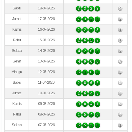
Sabtu
18-07-2026
3
3
2
3
5
Jumat
17-07-2026
7
3
2
0
2
Kamis
16-07-2026
2
2
7
3
1
Rabu
15-07-2026
2
6
1
9
1
Selasa
14-07-2026
4
2
0
2
2
Senin
13-07-2026
4
9
0
0
0
Minggu
12-07-2026
5
1
0
3
3
Sabtu
11-07-2026
2
8
6
8
5
Jumat
10-07-2026
1
6
4
8
3
Kamis
09-07-2026
9
8
4
1
5
Rabu
08-07-2026
1
5
4
0
4
Selasa
07-07-2026
6
5
2
8
1