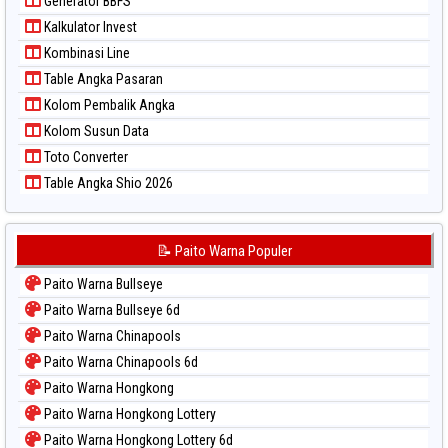
Generator BBFS
Kalkulator Invest
Kombinasi Line
Table Angka Pasaran
Kolom Pembalik Angka
Kolom Susun Data
Toto Converter
Table Angka Shio 2026
📝 Paito Warna Populer
Paito Warna Bullseye
Paito Warna Bullseye 6d
Paito Warna Chinapools
Paito Warna Chinapools 6d
Paito Warna Hongkong
Paito Warna Hongkong Lottery
Paito Warna Hongkong Lottery 6d