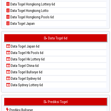
📝 Pola Dasar Singapore
Data Togel Hongkong Lottery 6d
📝 Pola Dasar Sydney
Data Togel Hongkong Lotto
📝 Pola Dasar Sydney Lottery
Data Togel Hongkong Pools 6d
📝 Pola Dasar Sydney Lottery 6d
Data Togel Japan
📝 Pola Dasar Sydney Lotto
Data Togel Japan 6d
📝 Pola Dasar Sydney Pools 6d
Data Togel Korea
📝 Data Togel 6d
📝 Pola Dasar Taipei
Data Togel Kuda Lari
📝 Pola Dasar Taiwan
Data Togel Japan 6d
Data Togel Magnum Cambodia
Data Togel Hk Pools 6d
Data Togel Nagoya
Data Togel Hk Lottery 6d
Data Togel North Carolina Day
Data Togel China 6d
Data Togel Pcso
Data Togel Bullseye 6d
Data Togel Sao Paulo
Data Togel Sydney 6d
Data Togel Singapore
Data Sydney Lottery 6d
Data Togel Sydney
Data Togel Sydney Lottery
Data Togel Sydney Lottery 6d
📝 Prediksi Togel
Data Togel Sydney Lotto
Prediksi Bullseye