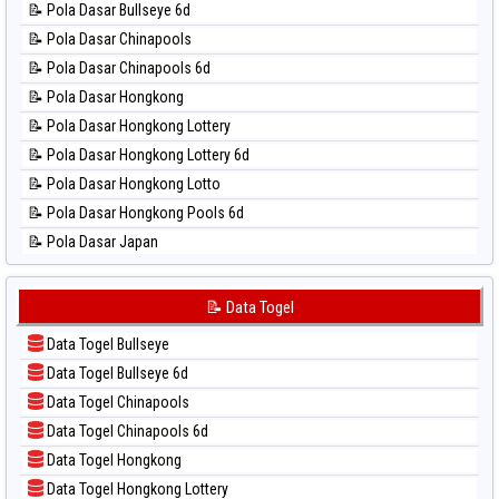
📝 Pola Dasar Bullseye 6d
📊 Statistik Nagoya
📝 Pola Dasar Chinapools
📊 Statistik New York Midday
📝 Pola Dasar Chinapools 6d
📊 Statistik North Carolina Day
📝 Pola Dasar Hongkong
📊 Statistik Pcso
📝 Pola Dasar Hongkong Lottery
📊 Statistik Pennsylvania Day
📝 Pola Dasar Hongkong Lottery 6d
📊 Statistik Sao Paulo
📝 Pola Dasar Hongkong Lotto
📊 Statistik Singapore
📝 Pola Dasar Hongkong Pools 6d
📊 Statistik Sydney
📝 Pola Dasar Japan
📊 Statistik Sydney Lottery
📝 Pola Dasar Japan 6d
📊 Statistik Sydney Lottery 6d
📝 Pola Dasar Korea
📝 Data Togel
📊 Statistik Sydney Lotto
📝 Pola Dasar Kuda Lari
📊 Statistik Sydney Pools 6d
Data Togel Bullseye
📝 Pola Dasar Magnum Cambodia
📊 Statistik Taipei
Data Togel Bullseye 6d
📝 Pola Dasar Nagoya
📊 Statistik Taiwan
Data Togel Chinapools
📝 Pola Dasar North Carolina Day
Data Togel Chinapools 6d
📝 Pola Dasar Pcso
Data Togel Hongkong
📝 Pola Dasar Sao Paulo
Data Togel Hongkong Lottery