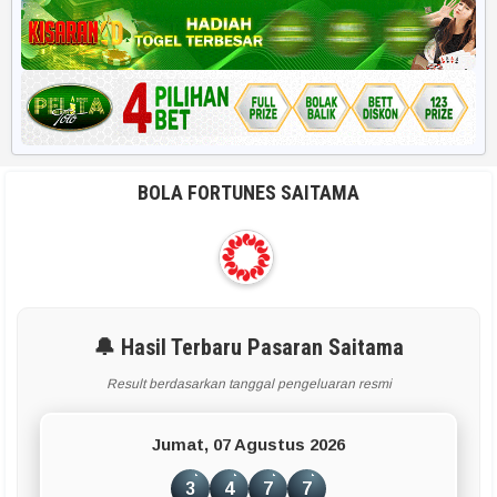
Harian HK 6d
RUMUS POPULER
Rekap 2D
Rekap Angka 4D
BOLA FORTUNES SAITAMA
Paito Harian
BBFS
Rumus Harian
🔔 Hasil Terbaru Pasaran Saitama
Result berdasarkan tanggal pengeluaran resmi
APLIKASI & TOOLS UTAMA
Jumat, 07 Agustus 2026
Smart Paito
3
4
7
7