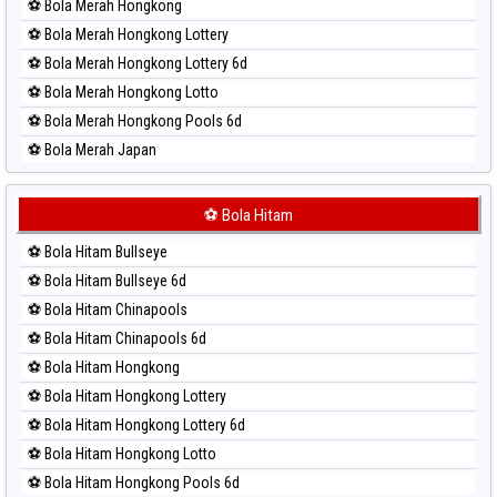
⚽ Bola Merah Hongkong
⚽ Bola Merah Hongkong Lottery
⚽ Bola Merah Hongkong Lottery 6d
⚽ Bola Merah Hongkong Lotto
⚽ Bola Merah Hongkong Pools 6d
⚽ Bola Merah Japan
⚽ Bola Merah Japan 6d
⚽ Bola Merah Korea
⚽ Bola Hitam
⚽ Bola Merah Kuda Lari
⚽ Bola Hitam Bullseye
⚽ Bola Merah Magnum Cambodia
⚽ Bola Hitam Bullseye 6d
⚽ Bola Merah Nagoya
⚽ Bola Hitam Chinapools
⚽ Bola Merah North Carolina Day
⚽ Bola Hitam Chinapools 6d
⚽ Bola Merah Pcso
⚽ Bola Hitam Hongkong
⚽ Bola Merah Sao Paulo
⚽ Bola Hitam Hongkong Lottery
⚽ Bola Merah Singapore
⚽ Bola Hitam Hongkong Lottery 6d
⚽ Bola Merah Sydney
⚽ Bola Hitam Hongkong Lotto
⚽ Bola Merah Sydney Lottery
⚽ Bola Hitam Hongkong Pools 6d
⚽ Bola Merah Sydney Lottery 6d