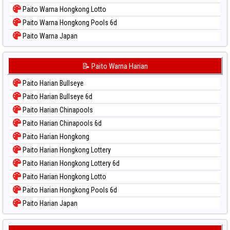
Paito Warna Hongkong Lotto
Paito Warna Hongkong Pools 6d
Paito Warna Japan
Paito Warna Japan 6d
Paito Warna Korea
📝 Paito Warna Harian
Paito Warna Kuda Lari
Paito Harian Bullseye
Paito Warna Magnum Cambodia
Paito Harian Bullseye 6d
Paito Warna Nagoya
Paito Harian Chinapools
Paito Warna New York Midday
Paito Harian Chinapools 6d
Paito Warna North Carolina Day
Paito Harian Hongkong
Paito Warna Pcso
Paito Harian Hongkong Lottery
Paito Warna Pennsylvania Day
Paito Harian Hongkong Lottery 6d
Paito Warna Sao Paulo
Paito Harian Hongkong Lotto
Paito Warna Singapore
Paito Harian Hongkong Pools 6d
Paito Warna Sydney
Paito Harian Japan
Paito Warna Sydney Lottery
Paito Harian Japan 6d
Paito Warna Sydney Lottery 6d
Paito Harian Korea