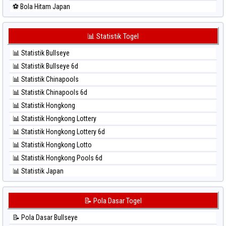
⚽ Bola Hitam Japan
⚽ Bola Merah Sydney Lotto
⚽ Bola Hitam Japan 6d
⚽ Bola Merah Sydney Pools 6d
⚽ Bola Hitam Korea
📊 Statistik Togel
⚽ Bola Merah Taipei
⚽ Bola Hitam Kuda Lari
⚽ Bola Merah Taiwan
📊 Statistik Bullseye
⚽ Bola Hitam Magnum Cambodia
📊 Statistik Bullseye 6d
⚽ Bola Hitam Nagoya
📊 Statistik Chinapools
⚽ Bola Hitam North Carolina Day
📊 Statistik Chinapools 6d
⚽ Bola Hitam Pcso
📊 Statistik Hongkong
⚽ Bola Hitam Sao Paulo
📊 Statistik Hongkong Lottery
⚽ Bola Hitam Singapore
📊 Statistik Hongkong Lottery 6d
⚽ Bola Hitam Sydney
📊 Statistik Hongkong Lotto
⚽ Bola Hitam Sydney Lottery
📊 Statistik Hongkong Pools 6d
⚽ Bola Hitam Sydney Lottery 6d
📊 Statistik Japan
⚽ Bola Hitam Sydney Lotto
📊 Statistik Japan 6d
⚽ Bola Hitam Sydney Pools 6d
📊 Statistik Korea
📝 Pola Dasar Togel
⚽ Bola Hitam Taipei
📊 Statistik Kuda Lari
⚽ Bola Hitam Taiwan
📝 Pola Dasar Bullseye
📊 Statistik Magnum Cambodia