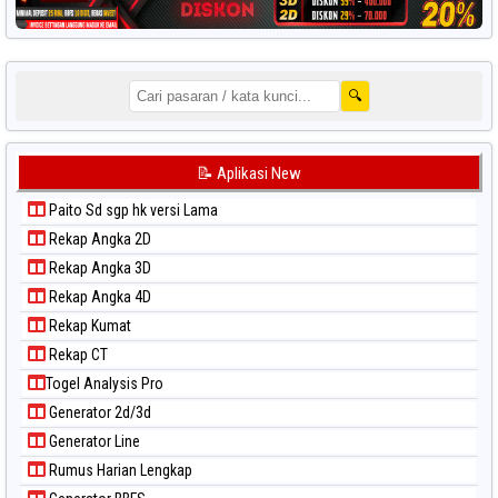
🔍
📝 Aplikasi New
Paito Sd sgp hk versi Lama
Rekap Angka 2D
Rekap Angka 3D
Rekap Angka 4D
Rekap Kumat
Rekap CT
Togel Analysis Pro
Generator 2d/3d
Generator Line
Rumus Harian Lengkap