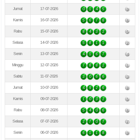
Jumat
17-07-2026
0
1
4
5
9
Kamis
16-07-2026
5
6
7
8
6
Rabu
15-07-2026
8
4
3
2
5
Selasa
14-07-2026
5
8
1
1
2
Senin
13-07-2026
4
1
6
7
4
Minggu
12-07-2026
7
8
8
2
1
Sabtu
11-07-2026
3
0
6
6
3
Jumat
10-07-2026
4
9
2
6
8
Kamis
09-07-2026
1
0
3
2
5
Rabu
08-07-2026
5
4
0
6
6
Selasa
07-07-2026
2
7
0
7
7
Senin
06-07-2026
6
1
1
8
9