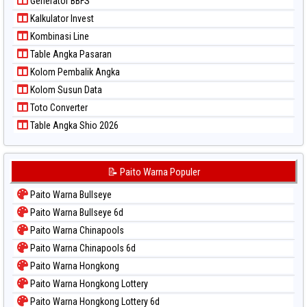
Generator BBFS
Kalkulator Invest
Kombinasi Line
Table Angka Pasaran
Kolom Pembalik Angka
Kolom Susun Data
Toto Converter
Table Angka Shio 2026
📝 Paito Warna Populer
Paito Warna Bullseye
Paito Warna Bullseye 6d
Paito Warna Chinapools
Paito Warna Chinapools 6d
Paito Warna Hongkong
Paito Warna Hongkong Lottery
Paito Warna Hongkong Lottery 6d