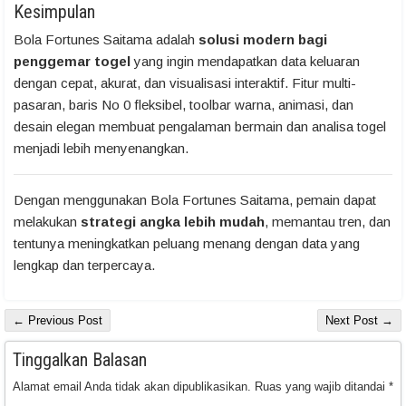
Kesimpulan
Bola Fortunes Saitama adalah
solusi modern bagi
penggemar togel
yang ingin mendapatkan data keluaran
dengan cepat, akurat, dan visualisasi interaktif. Fitur multi-
pasaran, baris No 0 fleksibel, toolbar warna, animasi, dan
desain elegan membuat pengalaman bermain dan analisa togel
menjadi lebih menyenangkan.
Dengan menggunakan Bola Fortunes Saitama, pemain dapat
melakukan
strategi angka lebih mudah
, memantau tren, dan
tentunya meningkatkan peluang menang dengan data yang
lengkap dan terpercaya.
← Previous Post
Next Post →
Tinggalkan Balasan
Alamat email Anda tidak akan dipublikasikan.
Ruas yang wajib ditandai
*