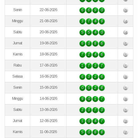
Senin
22-06-2026
6
6
9
0
9
Minggu
21-06-2026
3
7
4
9
4
Sabtu
20-06-2026
5
5
4
0
4
Jumat
19-06-2026
6
3
8
6
5
Kamis
18-06-2026
7
2
4
6
1
Rabu
17-06-2026
1
7
3
7
1
Selasa
16-06-2026
6
3
2
6
8
Senin
15-06-2026
0
5
2
8
1
Minggu
14-06-2026
9
0
1
7
8
Sabtu
13-06-2026
2
3
7
3
1
Jumat
12-06-2026
1
0
4
7
2
Kamis
11-06-2026
5
0
8
8
7