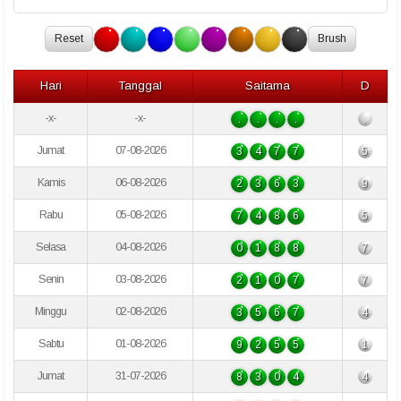
HK Lotto
Reset
Brush
SD Lotto
CN Pools
Hari
Tanggal
Saitama
D
-x-
-x-
.
.
.
.
.
Jumat
07-08-2026
3
4
7
7
5
Kamis
06-08-2026
2
3
6
3
9
Rabu
05-08-2026
7
4
8
6
5
Selasa
04-08-2026
0
1
8
8
7
Senin
03-08-2026
2
1
0
7
7
Minggu
02-08-2026
3
5
6
7
4
Sabtu
01-08-2026
9
2
5
5
1
Jumat
31-07-2026
8
3
0
4
4