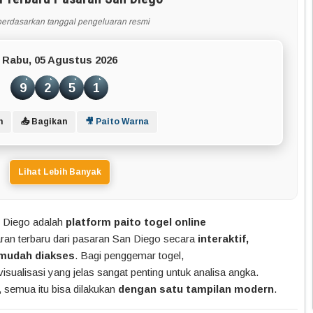
berdasarkan tanggal pengeluaran resmi
Rabu, 05 Agustus 2026
9
2
5
1
n
📤 Bagikan
🎥 Paito Warna
Lihat Lebih Banyak
 Diego adalah
platform paito togel online
ran terbaru dari pasaran San Diego secara
interaktif,
 mudah diakses
. Bagi penggemar togel,
visualisasi yang jelas sangat penting untuk analisa angka.
semua itu bisa dilakukan
dengan satu tampilan modern
.