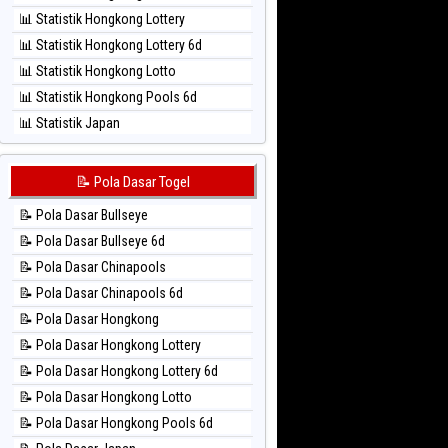
⚽ Bola Hitam Sao Paulo
📊 Statistik Hongkong Lottery
⚽ Bola Hitam Singapore
📊 Statistik Hongkong Lottery 6d
⚽ Bola Hitam Sydney
📊 Statistik Hongkong Lotto
⚽ Bola Hitam Sydney Lottery
📊 Statistik Hongkong Pools 6d
⚽ Bola Hitam Sydney Lottery 6d
📊 Statistik Japan
⚽ Bola Hitam Sydney Lotto
📊 Statistik Japan 6d
⚽ Bola Hitam Sydney Pools 6d
📊 Statistik Korea
📝 Pola Dasar Togel
⚽ Bola Hitam Taipei
📊 Statistik Kuda Lari
⚽ Bola Hitam Taiwan
📝 Pola Dasar Bullseye
📊 Statistik Magnum Cambodia
📝 Pola Dasar Bullseye 6d
📊 Statistik Nagoya
📝 Pola Dasar Chinapools
📊 Statistik New York Midday
📝 Pola Dasar Chinapools 6d
📊 Statistik North Carolina Day
📝 Pola Dasar Hongkong
📊 Statistik Pcso
📝 Pola Dasar Hongkong Lottery
📊 Statistik Pennsylvania Day
📝 Pola Dasar Hongkong Lottery 6d
📊 Statistik Sao Paulo
📝 Pola Dasar Hongkong Lotto
📊 Statistik Singapore
📝 Pola Dasar Hongkong Pools 6d
📊 Statistik Sydney