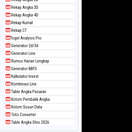
Rekap Angka 3D
Rekap Angka 4D
Rekap Kumat
Rekap CT
Togel Analysis Pro
Generator 2d/3d
Generator Line
Rumus Harian Lengkap
Generator BBFS
Kalkulator Invest
Kombinasi Line
Table Angka Pasaran
Kolom Pembalik Angka
Kolom Susun Data
Toto Converter
Table Angka Shio 2026