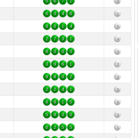
5
6
7
1
8
6
3
4
6
1
8
0
1
4
5
2
7
3
1
4
8
3
0
3
3
3
9
6
1
7
9
8
0
2
2
2
2
4
1
5
6
9
1
5
6
5
9
3
0
3
6
2
5
5
1