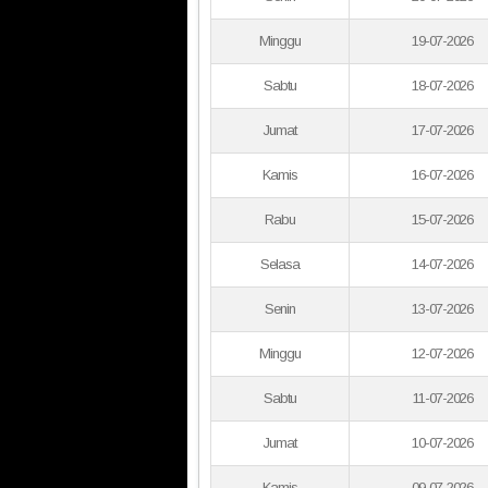
Minggu
19-07-2026
Sabtu
18-07-2026
Jumat
17-07-2026
Kamis
16-07-2026
Rabu
15-07-2026
Selasa
14-07-2026
Senin
13-07-2026
Minggu
12-07-2026
Sabtu
11-07-2026
Jumat
10-07-2026
Kamis
09-07-2026