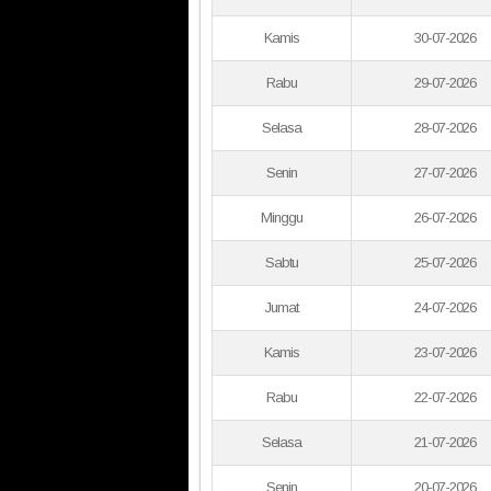
Kamis
30-07-2026
Rabu
29-07-2026
Selasa
28-07-2026
Senin
27-07-2026
Minggu
26-07-2026
Sabtu
25-07-2026
Jumat
24-07-2026
Kamis
23-07-2026
Rabu
22-07-2026
Selasa
21-07-2026
Senin
20-07-2026