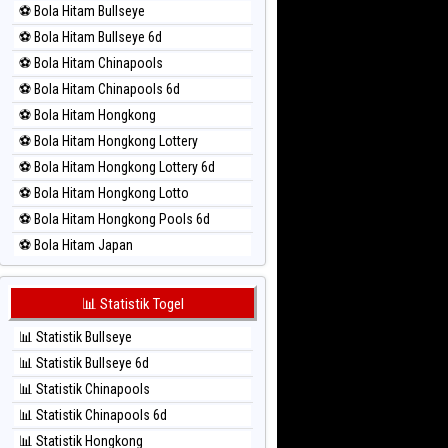
⚽ Bola Hitam Bullseye
⚽ Bola Merah Magnum Cambodia
⚽ Bola Hitam Bullseye 6d
⚽ Bola Merah Nagoya
⚽ Bola Hitam Chinapools
⚽ Bola Merah North Carolina Day
⚽ Bola Hitam Chinapools 6d
⚽ Bola Merah Pcso
⚽ Bola Hitam Hongkong
⚽ Bola Merah Sao Paulo
⚽ Bola Hitam Hongkong Lottery
⚽ Bola Merah Singapore
⚽ Bola Hitam Hongkong Lottery 6d
⚽ Bola Merah Sydney
⚽ Bola Hitam Hongkong Lotto
⚽ Bola Merah Sydney Lottery
⚽ Bola Hitam Hongkong Pools 6d
⚽ Bola Merah Sydney Lottery 6d
⚽ Bola Hitam Japan
⚽ Bola Merah Sydney Lotto
⚽ Bola Hitam Japan 6d
⚽ Bola Merah Sydney Pools 6d
⚽ Bola Hitam Korea
📊 Statistik Togel
⚽ Bola Merah Taipei
⚽ Bola Hitam Kuda Lari
⚽ Bola Merah Taiwan
📊 Statistik Bullseye
⚽ Bola Hitam Magnum Cambodia
📊 Statistik Bullseye 6d
⚽ Bola Hitam Nagoya
📊 Statistik Chinapools
⚽ Bola Hitam North Carolina Day
📊 Statistik Chinapools 6d
⚽ Bola Hitam Pcso
📊 Statistik Hongkong