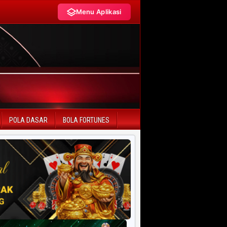
Menu Aplikasi
LIVE DRAW TERCEPAT
HK Pools
SD Pools
POLA DASAR
BOLA FORTUNES
SGP Pools
HK Lotto
SD Lotto
CN Pools