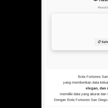
Result 
📋 Sali
Bola Fortunes San
yang memberikan data kelua
elegan, dan
memiliki data yang akurat dan 
Dengan Bola Fortunes San Diego, 