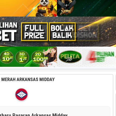
 MERAH ARKANSAS MIDDAY
erbaru Pasaran Arkansas Midday