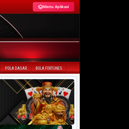
Menu Aplikasi
LIVE DRAW TERCEPAT
HK Pools
SD Pools
POLA DASAR
BOLA FORTUNES
SGP Pools
HK Lotto
SD Lotto
CN Pools