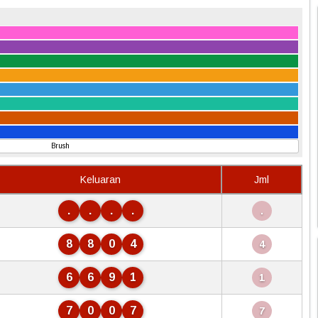
Brush
Keluaran
Jml
.
.
.
.
.
8
8
0
4
4
6
6
9
1
1
7
0
0
7
7