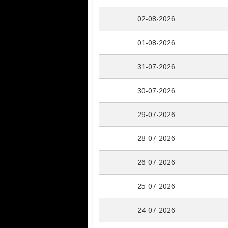
02-08-2026
01-08-2026
31-07-2026
30-07-2026
29-07-2026
28-07-2026
26-07-2026
25-07-2026
24-07-2026