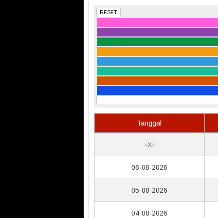
RESET
Tanggal
-x-
06-08-2026
05-08-2026
04-08-2026