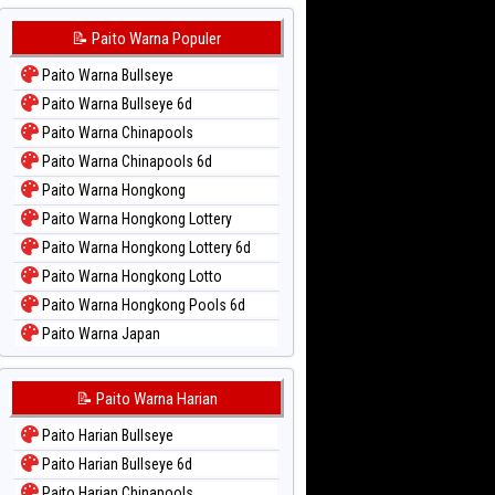
📝 Paito Warna Populer
Paito Warna Bullseye
Paito Warna Bullseye 6d
Paito Warna Chinapools
Paito Warna Chinapools 6d
Paito Warna Hongkong
Paito Warna Hongkong Lottery
Paito Warna Hongkong Lottery 6d
Paito Warna Hongkong Lotto
Paito Warna Hongkong Pools 6d
Paito Warna Japan
Paito Warna Japan 6d
Paito Warna Korea
📝 Paito Warna Harian
Paito Warna Kuda Lari
Paito Harian Bullseye
Paito Warna Magnum Cambodia
Paito Harian Bullseye 6d
Paito Warna Nagoya
Paito Harian Chinapools