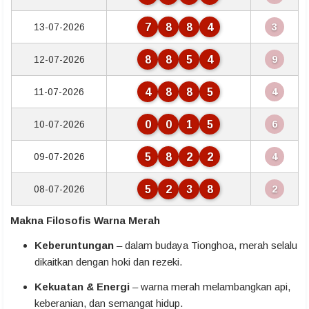
7
8
8
4
13-07-2026
3
8
8
5
4
12-07-2026
9
4
8
8
5
11-07-2026
4
0
0
1
5
10-07-2026
6
5
8
2
2
09-07-2026
4
5
2
3
8
08-07-2026
2
Makna Filosofis Warna Merah
Keberuntungan
– dalam budaya Tionghoa, merah selalu
dikaitkan dengan hoki dan rezeki.
Kekuatan & Energi
– warna merah melambangkan api,
keberanian, dan semangat hidup.