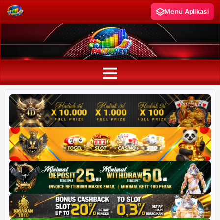
Menu Aplikasi
PAITO WARNA
Paito Warna HK
Paito Warna SD
Paito Warna SGP
Paito HK Lotto
Paito SD Lotto
Harian SD 6d