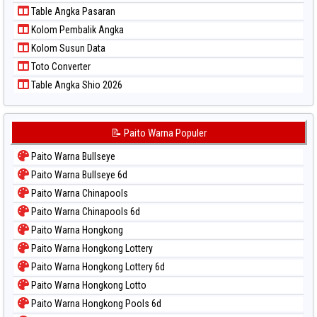
Table Angka Pasaran
Kolom Pembalik Angka
Kolom Susun Data
Toto Converter
Table Angka Shio 2026
📝 Paito Warna Populer
Paito Warna Bullseye
Paito Warna Bullseye 6d
Paito Warna Chinapools
Paito Warna Chinapools 6d
Paito Warna Hongkong
Paito Warna Hongkong Lottery
Paito Warna Hongkong Lottery 6d
Paito Warna Hongkong Lotto
Paito Warna Hongkong Pools 6d