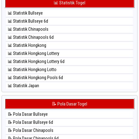
⚽ Bola Hitam Korea
📊 Statistik Togel
⚽ Bola Merah Taipei
⚽ Bola Hitam Kuda Lari
⚽ Bola Merah Taiwan
📊 Statistik Bullseye
⚽ Bola Hitam Magnum Cambodia
📊 Statistik Bullseye 6d
⚽ Bola Hitam Nagoya
📊 Statistik Chinapools
⚽ Bola Hitam North Carolina Day
📊 Statistik Chinapools 6d
⚽ Bola Hitam Pcso
📊 Statistik Hongkong
⚽ Bola Hitam Sao Paulo
📊 Statistik Hongkong Lottery
⚽ Bola Hitam Singapore
📊 Statistik Hongkong Lottery 6d
⚽ Bola Hitam Sydney
📊 Statistik Hongkong Lotto
⚽ Bola Hitam Sydney Lottery
📊 Statistik Hongkong Pools 6d
⚽ Bola Hitam Sydney Lottery 6d
📊 Statistik Japan
⚽ Bola Hitam Sydney Lotto
📊 Statistik Japan 6d
⚽ Bola Hitam Sydney Pools 6d
📊 Statistik Korea
📝 Pola Dasar Togel
⚽ Bola Hitam Taipei
📊 Statistik Kuda Lari
⚽ Bola Hitam Taiwan
📝 Pola Dasar Bullseye
📊 Statistik Magnum Cambodia
📝 Pola Dasar Bullseye 6d
📊 Statistik Nagoya
📝 Pola Dasar Chinapools
📊 Statistik New York Midday
📝 Pola Dasar Chinapools 6d