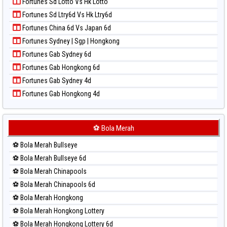
Paito Warna Taipei
Fortunes Sd Lotto Vs Hk Lotto
Paito Harian Nagoya
Paito Warna Taiwan
Fortunes Sd Ltry6d Vs Hk Ltry6d
Paito Harian New York Midday
Fortunes China 6d Vs Japan 6d
Paito Harian North Carolina Day
Fortunes Sydney | Sgp | Hongkong
Paito Harian Pcso
Fortunes Gab Sydney 6d
Paito Harian Pennsylvania Day
Fortunes Gab Hongkong 6d
Paito Harian Sao Paulo
Fortunes Gab Sydney 4d
Paito Harian Singapore
Fortunes Gab Hongkong 4d
Paito Harian Sydney
Paito Harian Sydney Lottery
Paito Harian Sydney Lottery 6d
⚽ Bola Merah
Paito Harian Sydney Lotto
⚽ Bola Merah Bullseye
Paito Harian Sydney Pools 6d
⚽ Bola Merah Bullseye 6d
Paito Harian Taipei
⚽ Bola Merah Chinapools
Paito Harian Taiwan
⚽ Bola Merah Chinapools 6d
⚽ Bola Merah Hongkong
⚽ Bola Merah Hongkong Lottery
⚽ Bola Merah Hongkong Lottery 6d