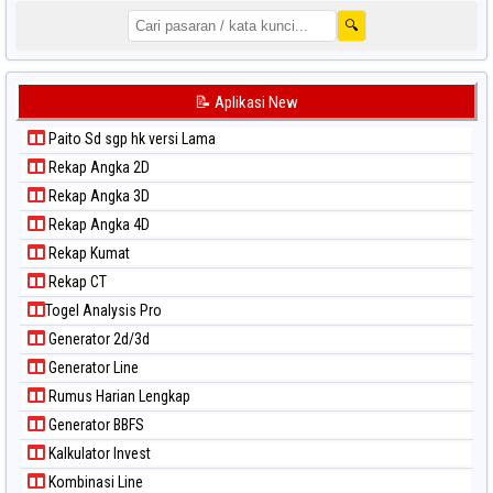
🔍
📝 Aplikasi New
Paito Sd sgp hk versi Lama
Rekap Angka 2D
Rekap Angka 3D
Rekap Angka 4D
Rekap Kumat
Rekap CT
Togel Analysis Pro
Generator 2d/3d
Generator Line
Rumus Harian Lengkap
Generator BBFS
Kalkulator Invest
Kombinasi Line