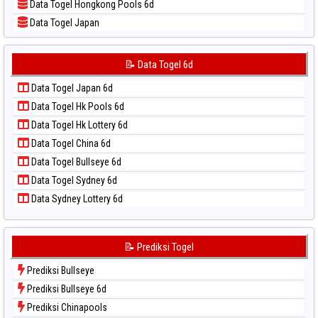
Data Togel Hongkong Pools 6d
📝 Pola Dasar Sydney Lottery 6d
Data Togel Japan
📝 Pola Dasar Sydney Lotto
Data Togel Japan 6d
📝 Pola Dasar Sydney Pools 6d
Data Togel Korea
📝 Data Togel 6d
📝 Pola Dasar Taipei
Data Togel Kuda Lari
📝 Pola Dasar Taiwan
Data Togel Japan 6d
Data Togel Magnum Cambodia
Data Togel Hk Pools 6d
Data Togel Nagoya
Data Togel Hk Lottery 6d
Data Togel North Carolina Day
Data Togel China 6d
Data Togel Pcso
Data Togel Bullseye 6d
Data Togel Sao Paulo
Data Togel Sydney 6d
Data Togel Singapore
Data Sydney Lottery 6d
Data Togel Sydney
Data Togel Sydney Lottery
Data Togel Sydney Lottery 6d
📝 Prediksi Togel
Data Togel Sydney Lotto
Prediksi Bullseye
Data Togel Sydney Pools 6d
Prediksi Bullseye 6d
Data Togel Taipei
Prediksi Chinapools