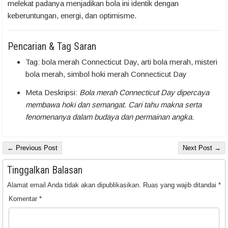
melekat padanya menjadikan bola ini identik dengan
keberuntungan, energi, dan optimisme.
Pencarian & Tag Saran
Tag: bola merah Connecticut Day, arti bola merah, misteri
bola merah, simbol hoki merah Connecticut Day
Meta Deskripsi:
Bola merah Connecticut Day dipercaya
membawa hoki dan semangat. Cari tahu makna serta
fenomenanya dalam budaya dan permainan angka.
← Previous Post
Next Post →
Tinggalkan Balasan
Alamat email Anda tidak akan dipublikasikan.
Ruas yang wajib ditandai
*
Komentar
*